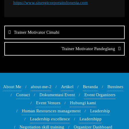
https://www.sinergicorporaindonesia.com
Navigasi
pos
Trainer Motivator Cimahi
Trainer Motivator Pandeglang
About Me
about-me-2
Artikel
Beranda
Bussines
Contact
Dokumentasi Event
Event Organizers
Event Venues
Hubungi kami
Human Resoursces management
Leadership
Leadership excellence
Leadershipp
Negotiation skill training
Organizer Dashboard