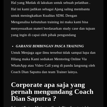
Hal yang Mutlak di lakukan untuk sebuah pelatihan .
Hal ini kami jadikan sebagai Ajang saling membantu
untuk meningkatkan Kualitas SDM. Dengan
Menganalisa kebutuhan training ini maka kami bisa
menyesuaikan materi berdasarkan study case dan tujuan
yang ingin di capai oleh pihak pengundang
GARANSI BIMBINGAN PASCA TRAINING
Untuk Menjaga agar ilmu tersebut tidak sampai lupa dan
Hilang maka Kami sediakan Mentoring Online Via
WhatsApp atau Video Call yang di pandu langsung oleh
Coach Dian Saputra dan team Trainer lainya.
Corporate apa saja yang
pernah mengundang Coach
Dian Saputra ?