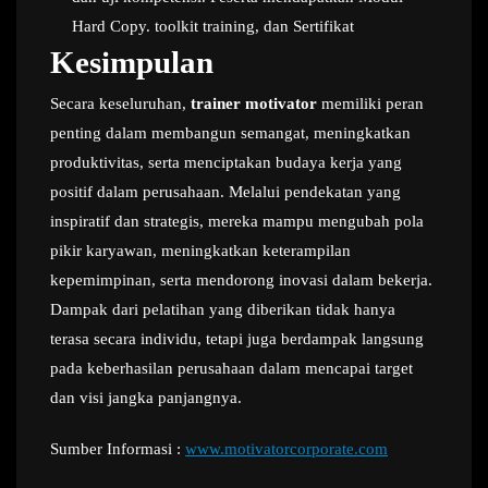
Hard Copy. toolkit training, dan Sertifikat
Kesimpulan
Secara keseluruhan,
trainer motivator
memiliki peran
penting dalam membangun semangat, meningkatkan
produktivitas, serta menciptakan budaya kerja yang
positif dalam perusahaan. Melalui pendekatan yang
inspiratif dan strategis, mereka mampu mengubah pola
pikir karyawan, meningkatkan keterampilan
kepemimpinan, serta mendorong inovasi dalam bekerja.
Dampak dari pelatihan yang diberikan tidak hanya
terasa secara individu, tetapi juga berdampak langsung
pada keberhasilan perusahaan dalam mencapai target
dan visi jangka panjangnya.
Sumber Informasi :
www.motivatorcorporate.com