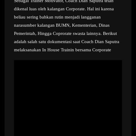
Sebagai Trainer Motivator, Coach Dian Saputra telah
dikenal luas oleh kalangan Corporate. Hal ini karena
beliau sering bahkan rutin menjadi langganan
narasumber kalangan BUMN, Kementerian, Dinas
Pemerintah, Hingga Coprorate swasta lainnya. Berikut
adalah salah satu dokumentasi saat Coach Dian Saputra
melaksanakan In House Trainin bersama Corporate