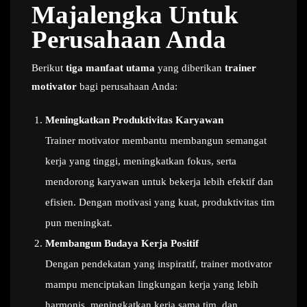
Majalengka Untuk
Perusahaan Anda
Berikut
tiga manfaat utama
yang diberikan
trainer
motivator
bagi perusahaan Anda:
Meningkatkan Produktivitas Karyawan
Trainer motivator membantu membangun semangat
kerja yang tinggi, meningkatkan fokus, serta
mendorong karyawan untuk bekerja lebih efektif dan
efisien. Dengan motivasi yang kuat, produktivitas tim
pun meningkat.
Membangun Budaya Kerja Positif
Dengan pendekatan yang inspiratif, trainer motivator
mampu menciptakan lingkungan kerja yang lebih
harmonis, meningkatkan kerja sama tim, dan