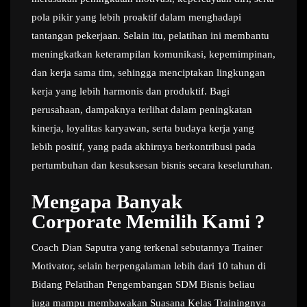
pola pikir yang lebih proaktif dalam menghadapi
tantangan pekerjaan. Selain itu, pelatihan ini membantu
meningkatkan keterampilan komunikasi, kepemimpinan,
dan kerja sama tim, sehingga menciptakan lingkungan
kerja yang lebih harmonis dan produktif. Bagi
perusahaan, dampaknya terlihat dalam peningkatan
kinerja, loyalitas karyawan, serta budaya kerja yang
lebih positif, yang pada akhirnya berkontribusi pada
pertumbuhan dan kesuksesan bisnis secara keseluruhan.
Mengapa Banyak
Corporate Memilih Kami ?
Coach Dian Saputra yang terkenal sebutannya Trainer
Motivator, selain berpengalaman lebih dari 10 tahun di
Bidang Pelatihan Pengembangan SDM Bisnis beliau
juga mampu membawakan Suasana Kelas Trainingnya