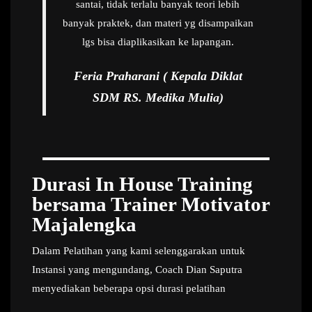
santai, tidak terlalu banyak teori lebih
banyak praktek, dan materi yg disampaikan
lgs bisa diaplikasikan ke lapangan.
Feria Praharani ( Kepala Diklat
SDM RS. Medika Mulia)
Durasi In House Training
bersama Trainer Motivator
Majalengka
Dalam Pelatihan yang kami selenggarakan untuk
Instansi yang mengundang, Coach Dian Saputra
menyediakan beberapa opsi durasi pelatihan