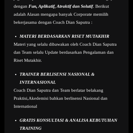
dengan
Fun, Aplikatif, Atraktif dan Solutif
. Berikut
adalah Alasan mengapa banyak Corporate memilih
bekerjasama dengan Coach Dian Saputra :
MATERI BERDASARKAN RISET MUTAKHIR
Materi yang selalu dibawakan oleh Coach Dian Saputra
dan Team selalu Update berdasarkan Pengalaman dan
Riset Mutakhir.
TRAINER BERLISENSI NASIONAL &
INTERNASIONAL
Coach Dian Saputra dan Team berlatar belakang
Praktisi,Akedemisi bahkan berlisensi Nasional dan
International
GRATIS KONSULTASI & ANALISA KEBUTUHAN
TRAINING