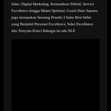
Sales, Digital Marketing, Komunikasi Efektif, Service
Excellence hingga Materi Spiritual. Coach Dian Saputra
juga merupakan Seorang Penulis 3 buku Best Seller
yang Berjudul Personal Excellence, Sales Excellence
dan Ternyata Kunci Bahagia itu ada NLP.