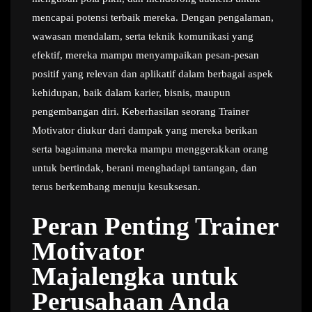
mencapai potensi terbaik mereka. Dengan pengalaman,
wawasan mendalam, serta teknik komunikasi yang
efektif, mereka mampu menyampaikan pesan-pesan
positif yang relevan dan aplikatif dalam berbagai aspek
kehidupan, baik dalam karier, bisnis, maupun
pengembangan diri. Keberhasilan seorang Trainer
Motivator diukur dari dampak yang mereka berikan
serta bagaimana mereka mampu menggerakkan orang
untuk bertindak, berani menghadapi tantangan, dan
terus berkembang menuju kesuksesan.
Peran Penting Trainer
Motivator
Majalengka untuk
Perusahaan Anda