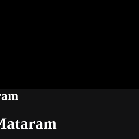
ram
 Mataram