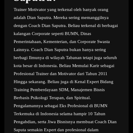
Trainer Motivator yang terkenal oleh banyak orang
adalah Dian Saputra. Mereka sering memanggilnya
dengan Coach Dian Saputra. Beliau terkenal di berbagai
kalangan Corporate seperti BUMN, Dinas
Pemerintahaan, Kementerian, dan Corporate Swasta
Lainnya. Coach Dian Saputra bukan hanya sering
berbagi Ilmunya di wilayah Tabanan tetapi juga seluruh
kota besar di Indonesia. Beliau Memulai Karir sebagai
Profesional Trainer dan Motivator dari Tahun 2011
Hingga sekarang. Beliau juga di Kenal Expert Bidang
Training Pemberdayaan SDM, Manajemen Bisnis
Berbasis Psikologi Terapan, dan Spiritual.
Pengalamannya sebagai Eks Profesional di BUMN
Terkemuka di Indonesia selama hampir 10 Tahun
Pengabdian, serta Jiwa Bisnisnya membuat Coach Dian
Saputa semakin Expert dan profesional dalam