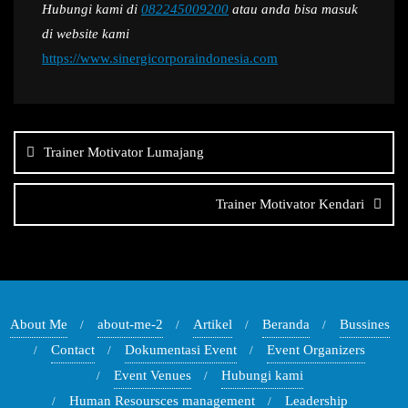
Hubungi kami di
082245009200
atau anda bisa masuk
di website kami
https://www.sinergicorporaindonesia.com
Navigasi
pos
Trainer Motivator Lumajang
Trainer Motivator Kendari
About Me
about-me-2
Artikel
Beranda
Bussines
Contact
Dokumentasi Event
Event Organizers
Event Venues
Hubungi kami
Human Resoursces management
Leadership