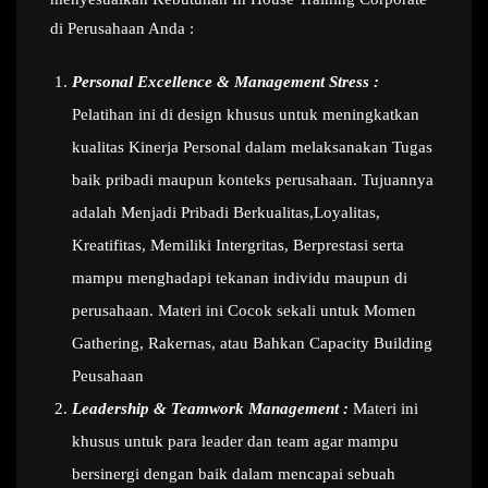
di Perusahaan Anda :
Personal Excellence & Management Stress :
Pelatihan ini di design khusus untuk meningkatkan
kualitas Kinerja Personal dalam melaksanakan Tugas
baik pribadi maupun konteks perusahaan. Tujuannya
adalah Menjadi Pribadi Berkualitas,Loyalitas,
Kreatifitas, Memiliki Intergritas, Berprestasi serta
mampu menghadapi tekanan individu maupun di
perusahaan. Materi ini Cocok sekali untuk Momen
Gathering, Rakernas, atau Bahkan Capacity Building
Peusahaan
Leadership & Teamwork Management :
Materi ini
khusus untuk para leader dan team agar mampu
bersinergi dengan baik dalam mencapai sebuah