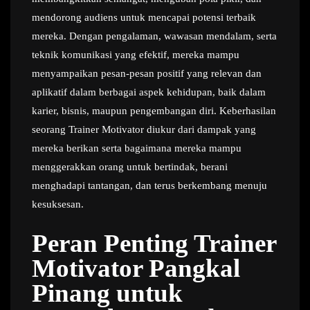
mendorong audiens untuk mencapai potensi terbaik
mereka. Dengan pengalaman, wawasan mendalam, serta
teknik komunikasi yang efektif, mereka mampu
menyampaikan pesan-pesan positif yang relevan dan
aplikatif dalam berbagai aspek kehidupan, baik dalam
karier, bisnis, maupun pengembangan diri. Keberhasilan
seorang Trainer Motivator diukur dari dampak yang
mereka berikan serta bagaimana mereka mampu
menggerakkan orang untuk bertindak, berani
menghadapi tantangan, dan terus berkembang menuju
kesuksesan.
Peran Penting Trainer
Motivator Pangkal
Pinang untuk