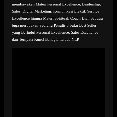
membawakan Materi Personal Excellence, Leadership,
Sales, Digital Marketing, Komunikasi Efektif, Service
Excellence hingga Materi Spiritual. Coach Dian Saputra
juga merupakan Seorang Penulis 3 buku Best Seller
yang Berjudul Personal Excellence, Sales Excellence
dan Ternyata Kunci Bahagia itu ada NLP.