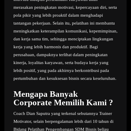
merasakan peningkatan motivasi, kepercayaan diri, serta
pola pikir yang lebih proaktif dalam menghadapi
tantangan pekerjaan. Selain itu, pelatihan ini membantu
meningkatkan keterampilan komunikasi, kepemimpinan,
dan kerja sama tim, sehingga menciptakan lingkungan
kerja yang lebih harmonis dan produktif. Bagi
perusahaan, dampaknya terlihat dalam peningkatan
kinerja, loyalitas karyawan, serta budaya kerja yang
lebih positif, yang pada akhirnya berkontribusi pada
pertumbuhan dan kesuksesan bisnis secara keseluruhan.
Mengapa Banyak
Corporate Memilih Kami ?
Coach Dian Saputra yang terkenal sebutannya Trainer
Motivator, selain berpengalaman lebih dari 10 tahun di
Bidang Pelatihan Pengembangan SDM Bisnis beliau