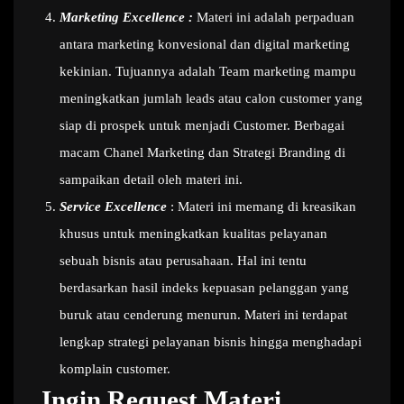
Marketing Excellence :
Materi ini adalah perpaduan
antara marketing konvesional dan digital marketing
kekinian. Tujuannya adalah Team marketing mampu
meningkatkan jumlah leads atau calon customer yang
siap di prospek untuk menjadi Customer. Berbagai
macam Chanel Marketing dan Strategi Branding di
sampaikan detail oleh materi ini.
Service Excellence
: Materi ini memang di kreasikan
khusus untuk meningkatkan kualitas pelayanan
sebuah bisnis atau perusahaan. Hal ini tentu
berdasarkan hasil indeks kepuasan pelanggan yang
buruk atau cenderung menurun. Materi ini terdapat
lengkap strategi pelayanan bisnis hingga menghadapi
komplain customer.
Ingin Request Materi