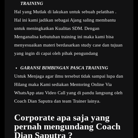
TRAINING
Hal yang Mutlak di lakukan untuk sebuah pelatihan .
Hal ini kami jadikan sebagai Ajang saling membantu
untuk meningkatkan Kualitas SDM. Dengan
Menganalisa kebutuhan training ini maka kami bisa
menyesuaikan materi berdasarkan study case dan tujuan
yang ingin di capai oleh pihak pengundang
GARANSI BIMBINGAN PASCA TRAINING
Untuk Menjaga agar ilmu tersebut tidak sampai lupa dan
Hilang maka Kami sediakan Mentoring Online Via
WhatsApp atau Video Call yang di pandu langsung oleh
Coach Dian Saputra dan team Trainer lainya.
Corporate apa saja yang
pernah mengundang Coach
Dian Saputra ?