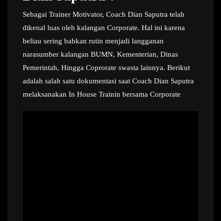
Sebagai Trainer Motivator, Coach Dian Saputra telah
dikenal luas oleh kalangan Corporate. Hal ini karena
beliau sering bahkan rutin menjadi langganan
narasumber kalangan BUMN, Kementerian, Dinas
Pemerintah, Hingga Coprorate swasta lainnya. Berikut
adalah salah satu dokumentasi saat Coach Dian Saputra
melaksanakan In House Trainin bersama Corporate