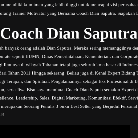
 dan memiliki komitmen yang lebih tinggi untuk mencapai visi perusahaa
seorang Trainer Motivator yang Bernama Coach Dian Saputra. Siapakah B
 Coach Dian Saputra
oleh banyak orang adalah Dian Saputra. Mereka sering memanggilnya de
rporate seperti BUMN, Dinas Pemerintahaan, Kementerian, dan Corpora
i Ilmunya di wilayah Tabanan tetapi juga seluruh kota besar di Indones
r dari Tahun 2011 Hingga sekarang. Beliau juga di Kenal Expert Bidan
ogi Terapan, dan Spiritual. Pengalamannya sebagai Eks Profesional d
n, serta Jiwa Bisnisnya membuat Coach Dian Saputa semakin Expert d
ence, Leadership, Sales, Digital Marketing, Komunikasi Efektif, Serv
a merupakan Seorang Penulis 3 buku Best Seller yang Berjudul Personal
LP.