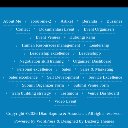
About Me
about-me-2
Artikel
Beranda
Bussines
Contact
Dokumentasi Event
Event Organizers
Event Venues
Hubungi kami
Human Resoursces management
Leadership
Leadership excellence
Leadershipp
Negotiation skill training
Organizer Dashboard
Personal excellence
Sales
Sales & Marketing
Sales excellence
Self Development
Service Excellence
Submit Organizer Form
Submit Venue Form
team building strategy
Testimoni
Venue Dashboard
Video Event
Copyright ©2026 Dian Saputra & Associate . All rights reserved.
Powered by
WordPress
&
Designed by
Bizberg Themes