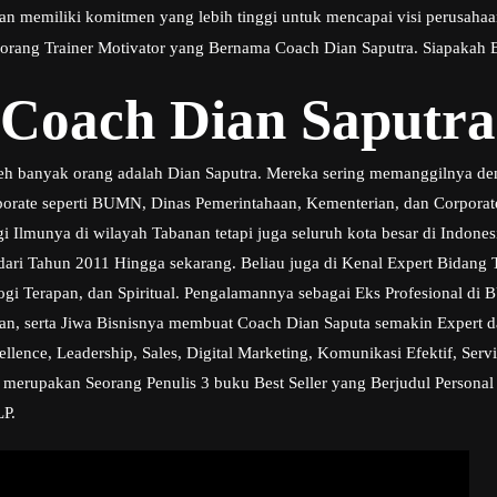
 dan memiliki komitmen yang lebih tinggi untuk mencapai visi perusahaa
seorang Trainer Motivator yang Bernama Coach Dian Saputra. Siapakah B
 Coach Dian Saputra
oleh banyak orang adalah Dian Saputra. Mereka sering memanggilnya de
rporate seperti BUMN, Dinas Pemerintahaan, Kementerian, dan Corpora
i Ilmunya di wilayah Tabanan tetapi juga seluruh kota besar di Indones
r dari Tahun 2011 Hingga sekarang. Beliau juga di Kenal Expert Bidan
ogi Terapan, dan Spiritual. Pengalamannya sebagai Eks Profesional d
n, serta Jiwa Bisnisnya membuat Coach Dian Saputa semakin Expert d
ence, Leadership, Sales, Digital Marketing, Komunikasi Efektif, Serv
a merupakan Seorang Penulis 3 buku Best Seller yang Berjudul Personal
LP.