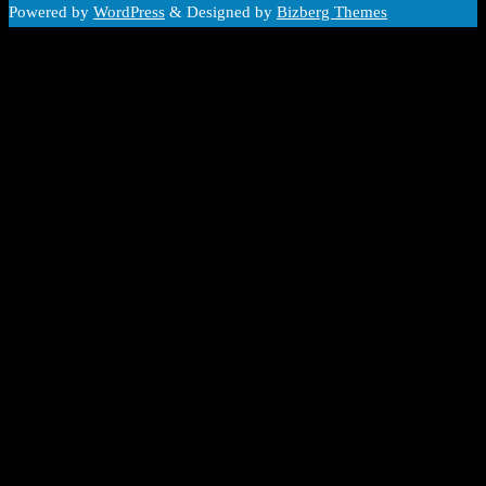
Powered by
WordPress
&
Designed by
Bizberg Themes