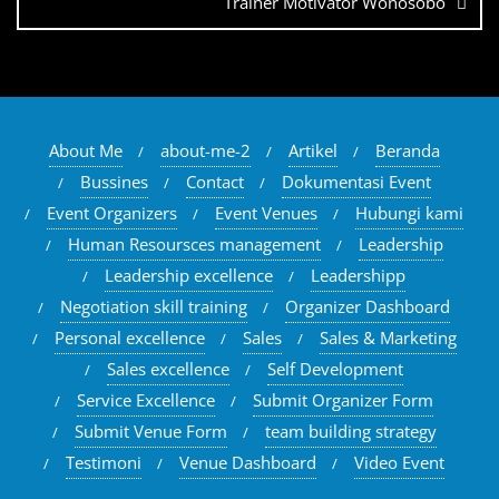
Trainer Motivator Wonosobo
About Me
about-me-2
Artikel
Beranda
Bussines
Contact
Dokumentasi Event
Event Organizers
Event Venues
Hubungi kami
Human Resoursces management
Leadership
Leadership excellence
Leadershipp
Negotiation skill training
Organizer Dashboard
Personal excellence
Sales
Sales & Marketing
Sales excellence
Self Development
Service Excellence
Submit Organizer Form
Submit Venue Form
team building strategy
Testimoni
Venue Dashboard
Video Event