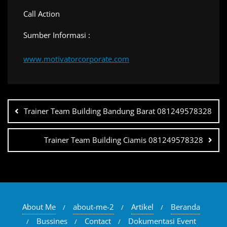
Navigasi
pos
Trainer Team Building Bandung Barat 081249578328
Trainer Team Building Ciamis 081249578328
About Me
about-me-2
Artikel
Beranda
Bussines
Contact
Dokumentasi Event
Event Organizers
Event Venues
Hubungi kami
Human Resoursces management
Leadership
Leadership excellence
Leadershipp
Negotiation skill training
Organizer Dashboard
Personal excellence
Sales
Sales & Marketing