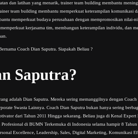
atan dan latihan yang menarik, trainer team building membantu mening
ainer team building membantu memperkuat keterampilan komunikasi dan
bantu memperkuat budaya perusahaan dengan mempromosikan nilai-nilai
mperkuat kerjasama tim, membangun keterampilan individu, dan menin
han.
 Bernama Coach Dian Saputra. Siapakah Beliau ?
an Saputra?
rang adalah Dian Saputra. Mereka sering memanggilnya dengan Coach Di
orate Swasta Lainnya. Coach Dian Saputra bukan hanya sering berbagi 
 Motivator dari Tahun 2011 Hingga sekarang. Beliau juga di Kenal Exp
Eks Profesional di BUMN Terkemuka di Indonesia selama hampir 8 Tahu
nal Excellence, Leadership, Sales, Digital Marketing, Komunikasi Efek