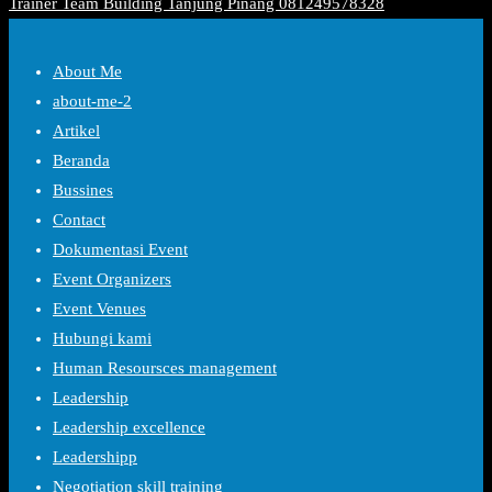
Trainer Team Building Tanjung Pinang 081249578328
About Me
about-me-2
Artikel
Beranda
Bussines
Contact
Dokumentasi Event
Event Organizers
Event Venues
Hubungi kami
Human Resoursces management
Leadership
Leadership excellence
Leadershipp
Negotiation skill training