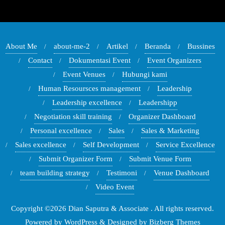
About Me
about-me-2
Artikel
Beranda
Bussines
Contact
Dokumentasi Event
Event Organizers
Event Venues
Hubungi kami
Human Resoursces management
Leadership
Leadership excellence
Leadershipp
Negotiation skill training
Organizer Dashboard
Personal excellence
Sales
Sales & Marketing
Sales excellence
Self Development
Service Excellence
Submit Organizer Form
Submit Venue Form
team building strategy
Testimoni
Venue Dashboard
Video Event
Copyright ©2026 Dian Saputra & Associate . All rights reserved.
Powered by
WordPress
&
Designed by
Bizberg Themes