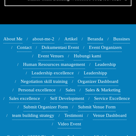
About Me
about-me-2
Artikel
Beranda
Bussines
Contact
Dokumentasi Event
Event Organizers
Event Venues
Hubungi kami
Human Resoursces management
Leadership
Leadership excellence
Leadershipp
Negotiation skill training
Organizer Dashboard
Personal excellence
Sales
Sales & Marketing
Sales excellence
Self Development
Service Excellence
Submit Organizer Form
Submit Venue Form
team building strategy
Testimoni
Venue Dashboard
Video Event