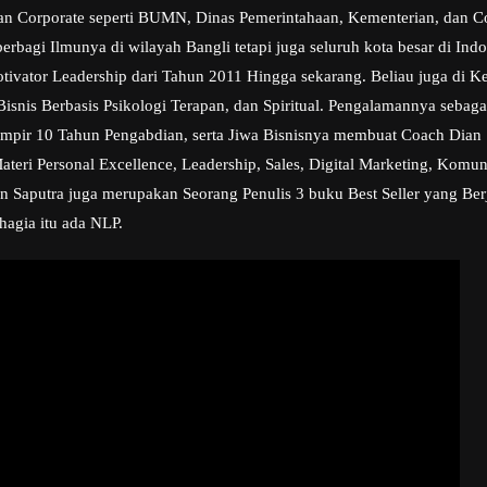
ngan Corporate seperti BUMN, Dinas Pemerintahaan, Kementerian, dan C
erbagi Ilmunya di wilayah Bangli tetapi juga seluruh kota besar di Ind
otivator Leadership dari Tahun 2011 Hingga sekarang. Beliau juga di K
is Berbasis Psikologi Terapan, dan Spiritual. Pengalamannya sebaga
mpir 10 Tahun Pengabdian, serta Jiwa Bisnisnya membuat Coach Dian 
ri Personal Excellence, Leadership, Sales, Digital Marketing, Komunik
an Saputra juga merupakan Seorang Penulis 3 buku Best Seller yang Berj
hagia itu ada NLP.