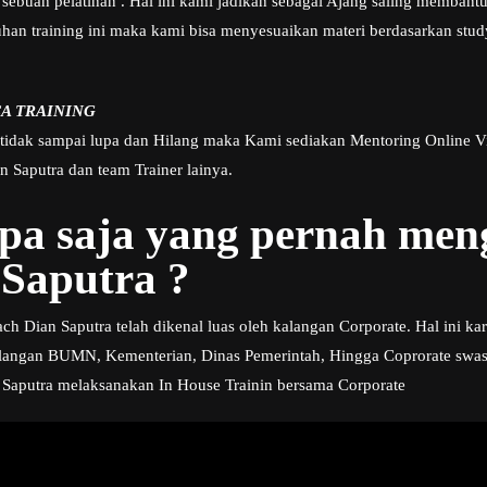
sebuah pelatihan . Hal ini kami jadikan sebagai Ajang saling membant
n training ini maka kami bisa menyesuaikan materi berdasarkan study
A TRAINING
 tidak sampai lupa dan Hilang maka Kami sediakan Mentoring Online V
 Saputra dan team Trainer lainya.
apa saja yang pernah me
Saputra ?
h Dian Saputra telah dikenal luas oleh kalangan Corporate. Hal ini kar
angan BUMN, Kementerian, Dinas Pemerintah, Hingga Coprorate swasta
 Saputra melaksanakan In House Trainin bersama Corporate