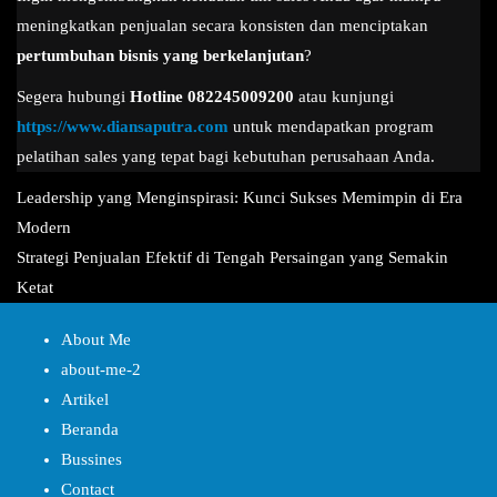
meningkatkan penjualan secara konsisten dan menciptakan
pertumbuhan bisnis yang berkelanjutan
?
Segera hubungi
Hotline 082245009200
atau kunjungi
https://www.diansaputra.com
untuk mendapatkan program
pelatihan sales yang tepat bagi kebutuhan perusahaan Anda.
Navigasi
Leadership yang Menginspirasi: Kunci Sukses Memimpin di Era
pos
Modern
Strategi Penjualan Efektif di Tengah Persaingan yang Semakin
Ketat
About Me
about-me-2
Artikel
Beranda
Bussines
Contact