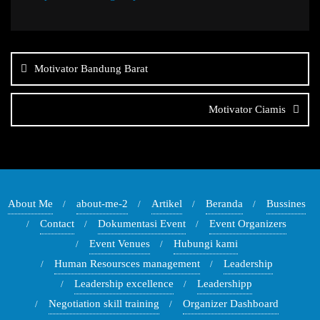
Navigasi
pos
Motivator Bandung Barat
Motivator Ciamis
About Me
about-me-2
Artikel
Beranda
Bussines
Contact
Dokumentasi Event
Event Organizers
Event Venues
Hubungi kami
Human Resoursces management
Leadership
Leadership excellence
Leadershipp
Negotiation skill training
Organizer Dashboard