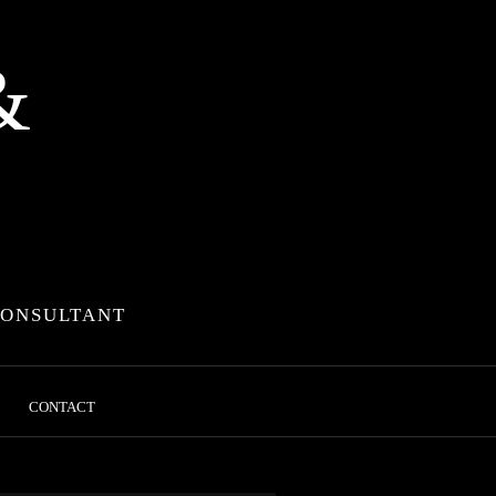
&
CONSULTANT
CONTACT