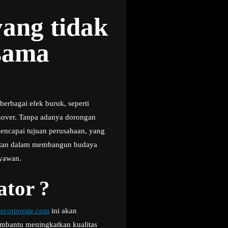
ang tidak
sama
rbagai efek buruk, seperti
rnover. Tanpa adanya dorongan
encapai tujuan perusahaan, yang
ulitan dalam membangun budaya
ryawan.
tor ?
rcorporate.com
ini akan
embantu meningkatkan kualitas