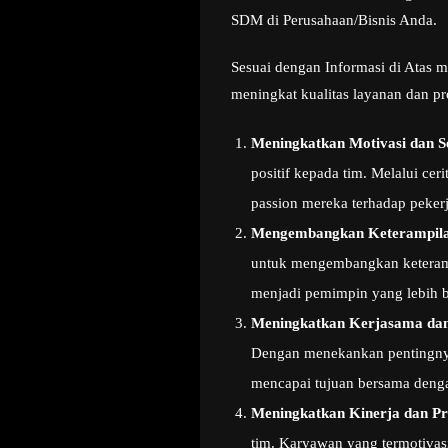
SDM di Perusahaan/Bisnis Anda.
Sesuai dengan Informasi di Atas m
meningkat kualitas layanan dan pr
Meningkatkan Motivasi dan 
positif kepada tim. Melalui ce
passion mereka terhadap peker
Mengembangkan Keterampil
untuk mengembangkan keteramp
menjadi pemimpin yang lebih ba
Meningkatkan Kerjasama dan
Dengan menekankan pentingnya 
mencapai tujuan bersama dengan
Meningkatkan Kinerja dan Pro
tim. Karyawan yang termotivasi,