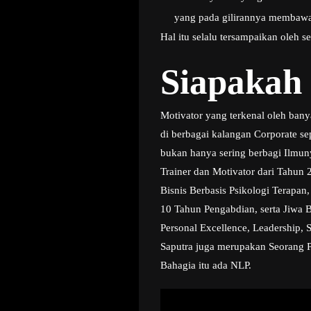
yang pada gilirannya membawa 
Hal itu selalu tersampaikan oleh 
Siapakah
Motivator yang terkenal oleh ban
di berbagai kalangan Corporate s
bukan hanya sering berbagi Ilmunya
Trainer dan Motivator dari Tahun
Bisnis Berbasis Psikologi Terapa
10 Tahun Pengabdian, serta Jiwa
Personal Excellence, Leadership, S
Saputra juga merupakan Seorang Pe
Bahagia itu ada NLP.