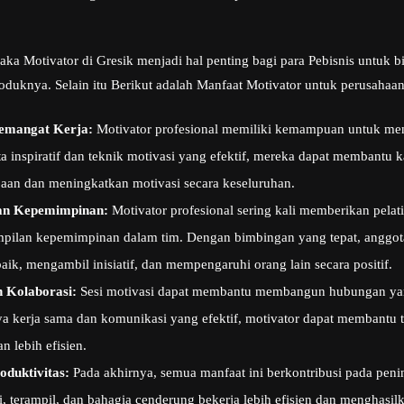
aka Motivator di Gresik menjadi hal penting bagi para Pebisnis untuk 
oduknya. Selain itu Berikut adalah Manfaat Motivator untuk perusahaa
Semangat Kerja:
Motivator profesional memiliki kemampuan untuk me
rita inspiratif dan teknik motivasi yang efektif, mereka dapat memban
jaan dan meningkatkan motivasi secara keseluruhan.
an Kepemimpinan:
Motivator profesional sering kali memberikan pela
ilan kepemimpinan dalam tim. Dengan bimbingan yang tepat, anggota
ik, mengambil inisiatif, dan mempengaruhi orang lain secara positif.
 Kolaborasi:
Sesi motivasi dapat membantu membangun hubungan yang 
kerja sama dan komunikasi yang efektif, motivator dapat membantu t
 lebih efisien.
duktivitas:
Pada akhirnya, semua manfaat ini berkontribusi pada penin
 terampil, dan bahagia cenderung bekerja lebih efisien dan menghasilka