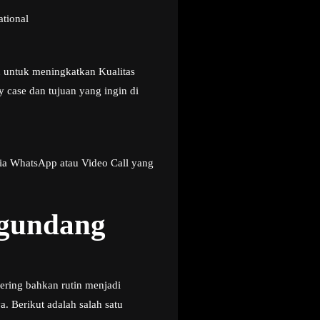
ational
u untuk meningkatkan Kualitas
 case dan tujuan yang ingin di
ia WhatsApp atau Video Call yang
ngundang
sering bahkan rutin menjadi
 Berikut adalah salah satu