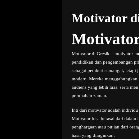
Motivator d
Motivator
Motivator di Gresik – motivator m
pendidikan dan pengembangan prib
sebagai pemberi semangat, tetapi
modern. Mereka menggabungkan pe
audiens yang lebih luas, serta me
perubahan zaman.
Inti dari motivator adalah indivi
Motivator bisa berasal dari dalam di
penghargaan atau pujian dari oran
hasil yang diinginkan.