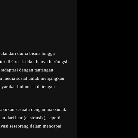
lai dari dunia bisnis hingga
r di Gresik tidak hanya berfungsi
eradaptasi dengan tantangan
 media sosial untuk menjangkau
syarakat Indonesia di tengah
elakukan sesuatu dengan maksimal.
u dari luar (ekstrinsik), seperti
tivasi seseorang dalam mencapai