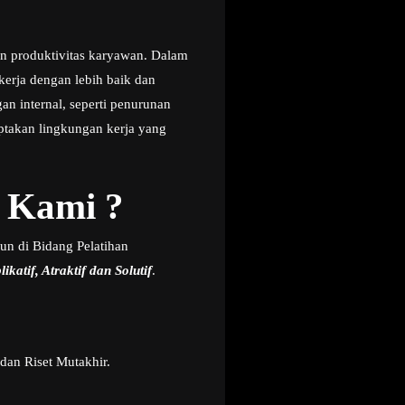
an produktivitas karyawan. Dalam
kerja dengan lebih baik dan
n internal, seperti penurunan
ptakan lingkungan kerja yang
 Kami ?
un di Bidang Pelatihan
ikatif, Atraktif dan Solutif
.
dan Riset Mutakhir.