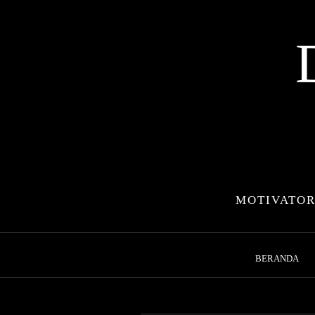
Skip
to
content
MOTIVATOR
BERANDA