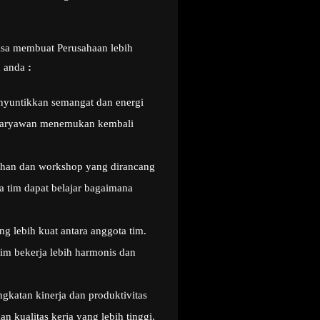
bisa membuat Perusahaan lebih
n anda
:
nyuntikkan semangat dan energi
tu karyawan menemukan kembali
tihan dan workshop yang dirancang
 tim dapat belajar bagaimana
lebih kuat antara anggota tim.
im bekerja lebih harmonis dan
gkatan kinerja dan produktivitas
n kualitas kerja yang lebih tinggi,