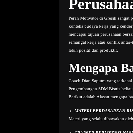
Perusaha
Peran Motivator di Gresik sangat
konteks budaya kerja yang cenderu
mencapai tujuan perusahaan bersa
semangat kerja atau konflik anta
lebih positif dan produktif.
Mengapa Ba
Coach Dian Saputra yang terkenal 
Pengembangan SDM Bisnis beliau
Berikut adalah Alasan mengapa ba
MATERI BERDASARKAN RI
Materi yang selalu dibawakan ole
TRAINER BERLISENSI NAS