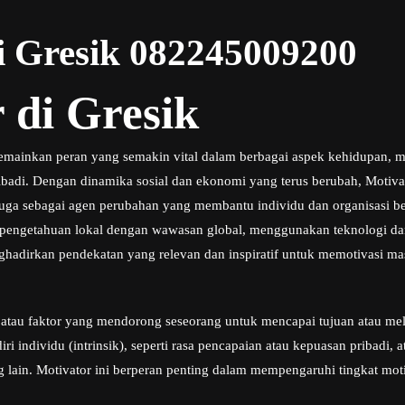
i Gresik 082245009200
 di Gresik
emainkan peran yang semakin vital dalam berbagai aspek kehidupan, mu
adi. Dengan dinamika sosial dan ekonomi yang terus berubah, Motivato
 juga sebagai agen perubahan yang membantu individu dan organisasi b
ngetahuan lokal dengan wawasan global, menggunakan teknologi dan
nghadirkan pendekatan yang relevan dan inspiratif untuk memotivasi ma
du atau faktor yang mendorong seseorang untuk mencapai tujuan atau m
ri individu (intrinsik), seperti rasa pencapaian atau kepuasan pribadi, ata
g lain. Motivator ini berperan penting dalam mempengaruhi tingkat mo