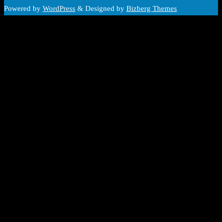
Powered by
WordPress
&
Designed by
Bizberg Themes