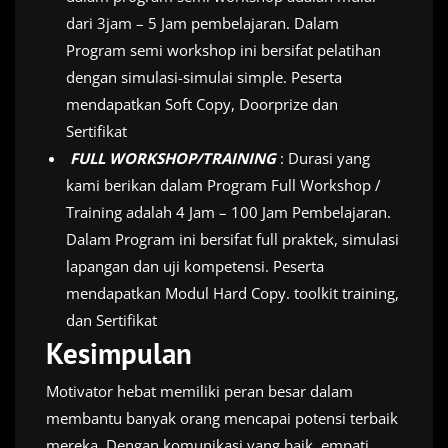
dari 3jam – 5 Jam pembelajaran. Dalam
Program semi workshop ini bersifat pelatihan
dengan simulasi-simulai simple. Peserta
mendapatkan Soft Copy, Doorprize dan
Sertifikat
FULL WORKSHOP/TRAINING
: Durasi yang
kami berikan dalam Program Full Workshop /
Training adalah 4 Jam – 100 Jam Pembelajaran.
Dalam Program ini bersifat full praktek, simulasi
lapangan dan uji kompetensi. Peserta
mendapatkan Modul Hard Copy. toolkit training,
dan Sertifikat
Kesimpulan
Motivator hebat memiliki peran besar dalam
membantu banyak orang mencapai potensi terbaik
mereka. Dengan komunikasi yang baik, empati,