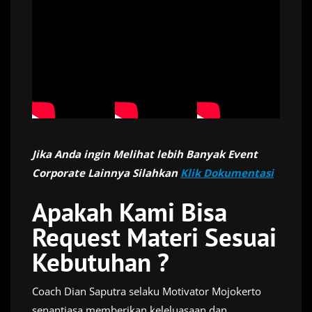
Jika Anda ingin Melihat lebih Banyak Event
Corporate Lainnya Silahkan
Klik Dokumentasi
Apakah Kami Bisa
Request Materi Sesuai
Kebutuhan ?
Coach Dian Saputra selaku Motivator Mojokerto
senantiasa memberikan keleluasaan dan