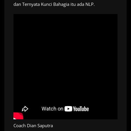
dan Ternyata Kunci Bahagia itu ada NLP.
Coach Dian Saputra