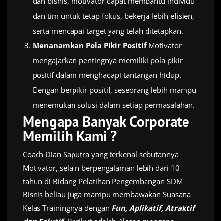
dan bisnis, motivator dapat membantu individu
dan tim untuk tetap fokus, bekerja lebih efisien,
serta mencapai target yang telah ditetapkan.
Menanamkan Pola Pikir Positif
Motivator
mengajarkan pentingnya memiliki pola pikir
positif dalam menghadapi tantangan hidup.
Dengan berpikir positif, seseorang lebih mampu
menemukan solusi dalam setiap permasalahan.
Mengapa Banyak Corporate
Memilih Kami ?
Coach Dian Saputra yang terkenal sebutannya
Motivator, selain berpengalaman lebih dari 10
tahun di Bidang Pelatihan Pengembangan SDM
Bisnis beliau juga mampu membawakan Suasana
Kelas Trainingnya dengan
Fun, Aplikatif, Atraktif