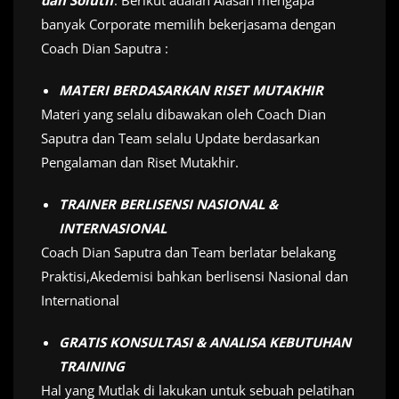
dan Solutif
. Berikut adalah Alasan mengapa
banyak Corporate memilih bekerjasama dengan
Coach Dian Saputra :
MATERI BERDASARKAN RISET MUTAKHIR
Materi yang selalu dibawakan oleh Coach Dian
Saputra dan Team selalu Update berdasarkan
Pengalaman dan Riset Mutakhir.
TRAINER BERLISENSI NASIONAL &
INTERNASIONAL
Coach Dian Saputra dan Team berlatar belakang
Praktisi,Akedemisi bahkan berlisensi Nasional dan
International
GRATIS KONSULTASI & ANALISA KEBUTUHAN
TRAINING
Hal yang Mutlak di lakukan untuk sebuah pelatihan