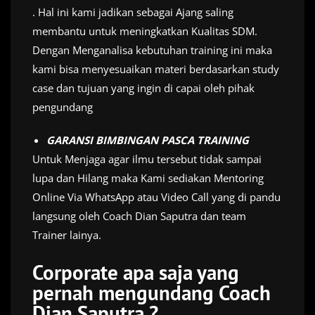
. Hal ini kami jadikan sebagai Ajang saling
membantu untuk meningkatkan Kualitas SDM.
Dengan Menganalisa kebutuhan training ini maka
kami bisa menyesuaikan materi berdasarkan study
case dan tujuan yang ingin di capai oleh pihak
pengundang
GARANSI BIMBINGAN PASCA TRAINING
Untuk Menjaga agar ilmu tersebut tidak sampai
lupa dan Hilang maka Kami sediakan Mentoring
Online Via WhatsApp atau Video Call yang di pandu
langsung oleh Coach Dian Saputra dan team
Trainer lainya.
Corporate apa saja yang
pernah mengundang Coach
Dian Saputra ?