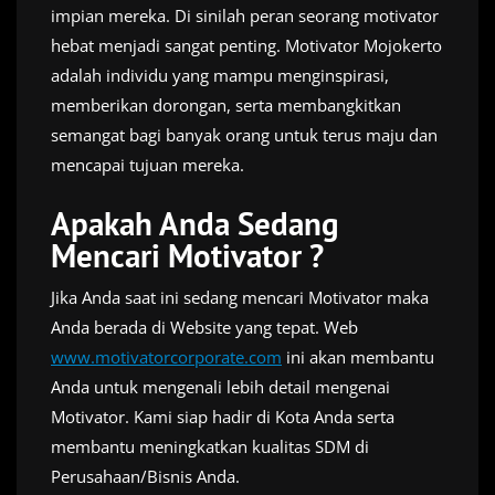
impian mereka. Di sinilah peran seorang motivator
hebat menjadi sangat penting. Motivator Mojokerto
adalah individu yang mampu menginspirasi,
memberikan dorongan, serta membangkitkan
semangat bagi banyak orang untuk terus maju dan
mencapai tujuan mereka.
Apakah Anda Sedang
Mencari Motivator ?
Jika Anda saat ini sedang mencari Motivator maka
Anda berada di Website yang tepat. Web
www.motivatorcorporate.com
ini akan membantu
Anda untuk mengenali lebih detail mengenai
Motivator. Kami siap hadir di Kota Anda serta
membantu meningkatkan kualitas SDM di
Perusahaan/Bisnis Anda.