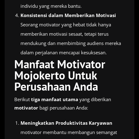
individu yang mereka bantu.
Konsistensi dalam Memberikan Motivasi
Seorang motivator yang hebat tidak hanya
memberikan motivasi sesaat, tetapi terus
mendukung dan membimbing audiens mereka
dalam perjalanan mencapai kesuksesan.
Manfaat Motivator
Mojokerto Untuk
Perusahaan Anda
Berikut
tiga manfaat utama
yang diberikan
motivator
bagi perusahaan Anda:
Meningkatkan Produktivitas Karyawan
motivator membantu membangun semangat