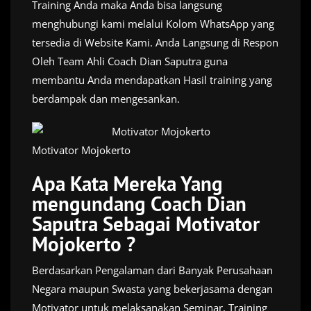
Training Anda maka Anda bisa langsung
menghubungi kami melalui Kolom WhatsApp yang
tersedia di Website Kami. Anda Langsung di Respon
Oleh Team Ahli Coach Dian Saputra guna
membantu Anda mendapatkan Hasil training yang
berdampak dan mengesankan.
Motivator Mojokerto
Apa Kata Mereka Yang
mengundang Coach Dian
Saputra Sebagai Motivator
Mojokerto ?
Berdasarkan Pengalaman dari Banyak Perusahaan
Negara maupun Swasta yang bekerjasama dengan
Motivator untuk melaksanakan Seminar, Training