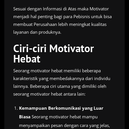
Sesuai dengan Informasi di Atas maka Motivator
menjadi hal penting bagi para Pebisnis untuk bisa
membuat Perusahaan lebih meningkat kualitas
layanan dan produknya.
Ciri-ciri Motivator
Hebat
Seorang motivator hebat memiliki beberapa
karakteristik yang membedakannya dari individu
lainnya. Beberapa ciri utama yang dimiliki oleh
seorang motivator hebat antara lain:
Kemampuan Berkomunikasi yang Luar
Biasa
Seorang motivator hebat mampu
menyampaikan pesan dengan cara yang jelas,