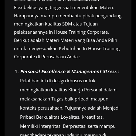
Flexibelitas yang tinggi saat menentukan Materi.
Harapannya mampu membantu pihak pengundang
meningkatkan kualitas SDM atau Tujuan
pelaksanaannya In House Training Corporate.
Berikut adalah Materi-Materi yang Bisa Anda Pilih
untuk menyesuaikan Kebutuhan In House Training
Corporate di Perusahaan Anda :
Personal Excellence & Management Stress :
Pelatihan ini di design khusus untuk
meningkatkan kualitas Kinerja Personal dalam
melaksanakan Tugas baik pribadi maupun
konteks perusahaan. Tujuannya adalah Menjadi
Pribadi Berkualitas,Loyalitas, Kreatifitas,
Memiliki Intergritas, Berprestasi serta mampu
menghadapi tekanan individu maupun di