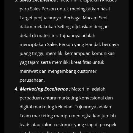
para Sales Person untuk meningkatkan hasil
Target penjualannya. Berbagai Macam Seni
dalam melakukan Selling dijelaskan dengan
detail di materi ini. Tujuannya adalah
menciptakan Sales Person yang Handal, berdaya
juang tinggi, memiliki kemampuan komunikasi
yag tajam serta memiliki kreatifitas untuk
merawat dan mengembang customer
perusahaan.
Marketing Excellence :
Materi ini adalah
perpaduan antara marketing konvesional dan
digital marketing kekinian. Tujuannya adalah
Team marketing mampu meningkatkan jumlah
leads atau calon customer yang siap di prospek