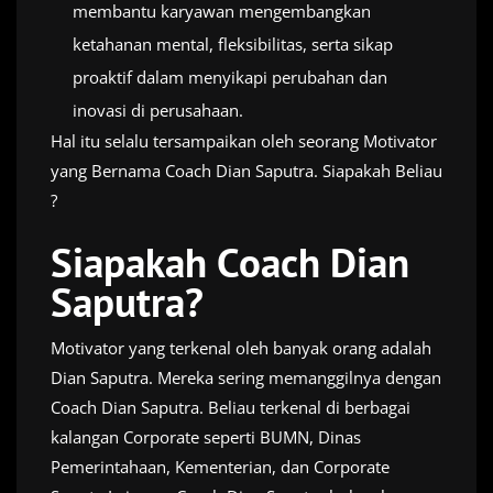
membantu karyawan mengembangkan
ketahanan mental, fleksibilitas, serta sikap
proaktif dalam menyikapi perubahan dan
inovasi di perusahaan.
Hal itu selalu tersampaikan oleh seorang Motivator
yang Bernama Coach Dian Saputra. Siapakah Beliau
?
Siapakah Coach Dian
Saputra?
Motivator yang terkenal oleh banyak orang adalah
Dian Saputra. Mereka sering memanggilnya dengan
Coach Dian Saputra. Beliau terkenal di berbagai
kalangan Corporate seperti BUMN, Dinas
Pemerintahaan, Kementerian, dan Corporate