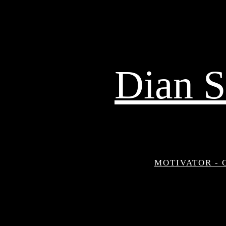
Skip
to
content
Dian S
MOTIVATOR - 