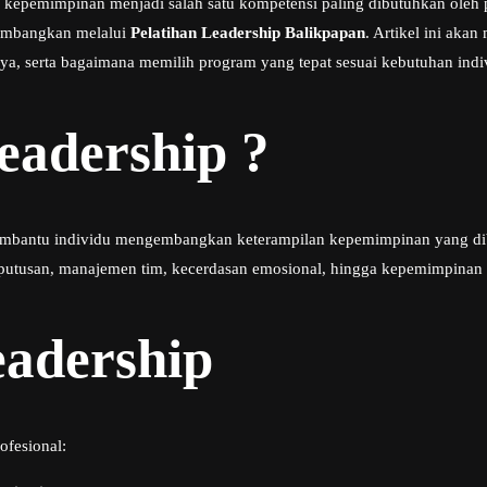
epemimpinan menjadi salah satu kompetensi paling dibutuhkan oleh p
kembangkan melalui
Pelatihan Leadership Balikpapan
. Artikel ini aka
a, serta bagaimana memilih program yang tepat sesuai kebutuhan indi
eadership ?
embantu individu mengembangkan keterampilan kepemimpinan yang dibut
putusan, manajemen tim, kecerdasan emosional, hingga kepemimpinan s
eadership
ofesional: