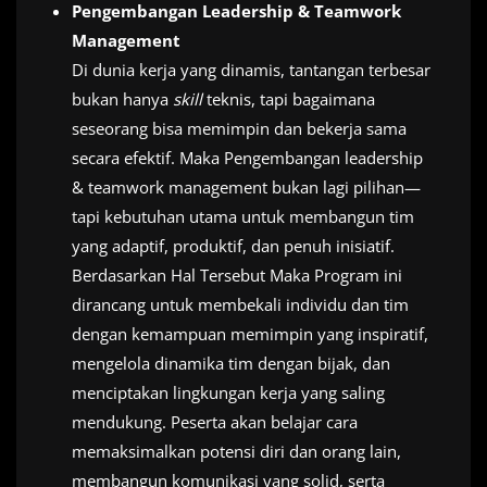
Pengembangan Leadership & Teamwork
Management
Di dunia kerja yang dinamis, tantangan terbesar
bukan hanya
skill
teknis, tapi bagaimana
seseorang bisa memimpin dan bekerja sama
secara efektif. Maka Pengembangan leadership
& teamwork management bukan lagi pilihan—
tapi kebutuhan utama untuk membangun tim
yang adaptif, produktif, dan penuh inisiatif.
Berdasarkan Hal Tersebut Maka Program ini
dirancang untuk membekali individu dan tim
dengan kemampuan memimpin yang inspiratif,
mengelola dinamika tim dengan bijak, dan
menciptakan lingkungan kerja yang saling
mendukung. Peserta akan belajar cara
memaksimalkan potensi diri dan orang lain,
membangun komunikasi yang solid, serta