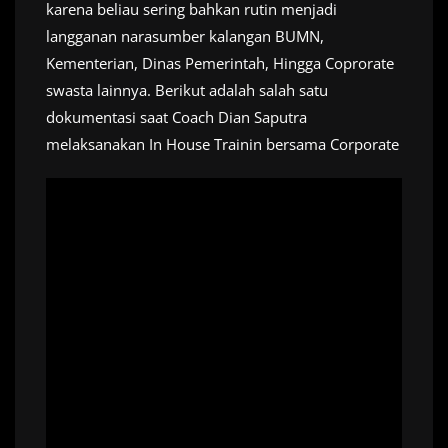
karena beliau sering bahkan rutin menjadi
langganan narasumber kalangan BUMN,
Kementerian, Dinas Pemerintah, Hingga Coprorate
swasta lainnya. Berikut adalah salah satu
dokumentasi saat Coach Dian Saputra
melaksanakan In House Trainin bersama Corporate