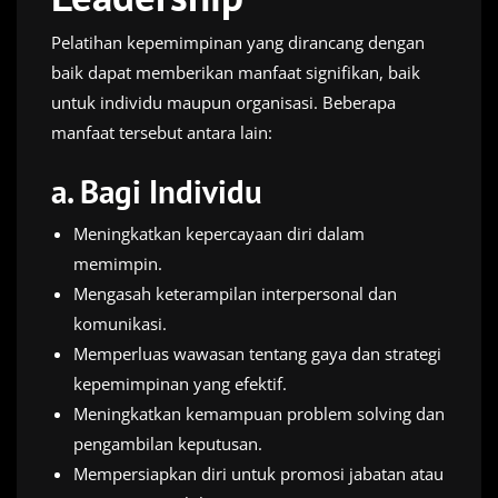
Pelatihan kepemimpinan yang dirancang dengan
baik dapat memberikan manfaat signifikan, baik
untuk individu maupun organisasi. Beberapa
manfaat tersebut antara lain:
a.
Bagi Individu
Meningkatkan kepercayaan diri dalam
memimpin.
Mengasah keterampilan interpersonal dan
komunikasi.
Memperluas wawasan tentang gaya dan strategi
kepemimpinan yang efektif.
Meningkatkan kemampuan problem solving dan
pengambilan keputusan.
Mempersiapkan diri untuk promosi jabatan atau