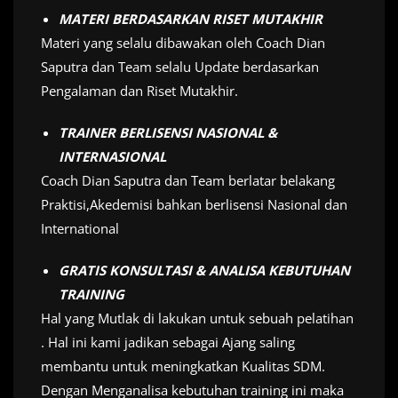
MATERI BERDASARKAN RISET MUTAKHIR
Materi yang selalu dibawakan oleh Coach Dian
Saputra dan Team selalu Update berdasarkan
Pengalaman dan Riset Mutakhir.
TRAINER BERLISENSI NASIONAL &
INTERNASIONAL
Coach Dian Saputra dan Team berlatar belakang
Praktisi,Akedemisi bahkan berlisensi Nasional dan
International
GRATIS KONSULTASI & ANALISA KEBUTUHAN
TRAINING
Hal yang Mutlak di lakukan untuk sebuah pelatihan
. Hal ini kami jadikan sebagai Ajang saling
membantu untuk meningkatkan Kualitas SDM.
Dengan Menganalisa kebutuhan training ini maka