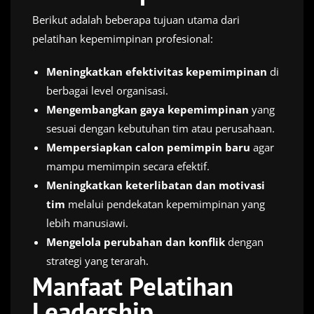
Berikut adalah beberapa tujuan utama dari
pelatihan kepemimpinan profesional:
Meningkatkan efektivitas kepemimpinan
di
berbagai level organisasi.
Mengembangkan gaya kepemimpinan
yang
sesuai dengan kebutuhan tim atau perusahaan.
Mempersiapkan calon pemimpin baru
agar
mampu memimpin secara efektif.
Meningkatkan keterlibatan dan motivasi
tim
melalui pendekatan kepemimpinan yang
lebih manusiawi.
Mengelola perubahan dan konflik
dengan
strategi yang terarah.
Manfaat Pelatihan
Leadership