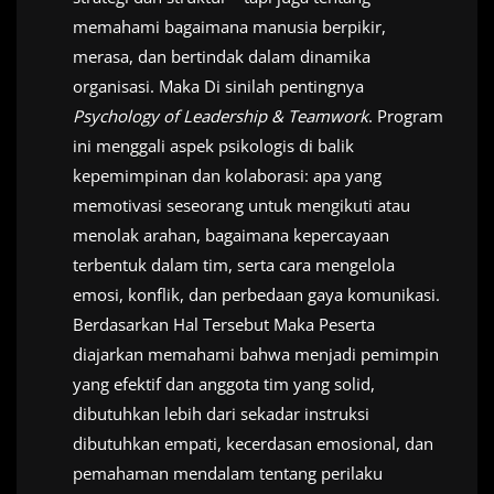
memahami bagaimana manusia berpikir,
merasa, dan bertindak dalam dinamika
organisasi. Maka Di sinilah pentingnya
Psychology of Leadership & Teamwork
. Program
ini menggali aspek psikologis di balik
kepemimpinan dan kolaborasi: apa yang
memotivasi seseorang untuk mengikuti atau
menolak arahan, bagaimana kepercayaan
terbentuk dalam tim, serta cara mengelola
emosi, konflik, dan perbedaan gaya komunikasi.
Berdasarkan Hal Tersebut Maka Peserta
diajarkan memahami bahwa menjadi pemimpin
yang efektif dan anggota tim yang solid,
dibutuhkan lebih dari sekadar instruksi
dibutuhkan empati, kecerdasan emosional, dan
pemahaman mendalam tentang perilaku