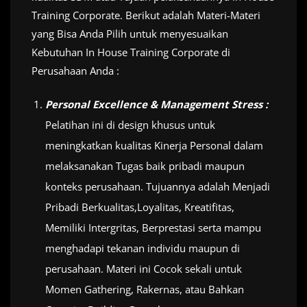
Training Corporate. Berikut adalah Materi-Materi
yang Bisa Anda Pilih untuk menyesuaikan
Kebutuhan In House Training Corporate di
Perusahaan Anda :
Personal Excellence & Management Stress :
Pelatihan ini di design khusus untuk
meningkatkan kualitas Kinerja Personal dalam
melaksanakan Tugas baik pribadi maupun
konteks perusahaan. Tujuannya adalah Menjadi
Pribadi Berkualitas,Loyalitas, Kreatifitas,
Memiliki Intergritas, Berprestasi serta mampu
menghadapi tekanan individu maupun di
perusahaan. Materi ini Cocok sekali untuk
Momen Gathering, Rakernas, atau Bahkan