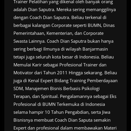
Trainer Pelatihan yang dikenal oleh banyak orang
adalah Dian Saputra. Mereka sering memanggilnya
dengan Coach Dian Saputra. Beliau terkenal di
berbagai kalangan Corporate seperti BUMN, Dinas
Pemerintahaan, Kementerian, dan Corporate
Swasta Lainnya. Coach Dian Saputra bukan hanya
sering berbagi Ilmunya di wilayah Banjarmasin
tetapi juga seluruh kota besar di Indonesia. Beliau
Memulai Karir sebagai Profesional Trainer dan
Motivator dari Tahun 2011 Hingga sekarang. Beliau
juga di Kenal Expert Bidang Training Pemberdayaan
SDM, Manajemen Bisnis Berbasis Psikologi
Terapan, dan Spiritual. Pengalamannya sebagai Eks
Profesional di BUMN Terkemuka di Indonesia
selama hampir 10 Tahun Pengabdian, serta Jiwa
Bisnisnya membuat Coach Dian Saputa semakin
Expert dan profesional dalam membawakan Materi