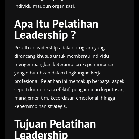
individu maupun organisasi.
Apa Itu Pelatihan
Leadership ?
Pelatihan leadership adalah program yang
dirancang khusus untuk membantu individu
mengembangkan keterampilan kepemimpinan
yang dibutuhkan dalam lingkungan kerja
profesional. Pelatihan ini mencakup berbagai aspek
seperti komunikasi efektif, pengambilan keputusan,
manajemen tim, kecerdasan emosional, hingga
kepemimpinan strategis.
Tujuan Pelatihan
Leadership