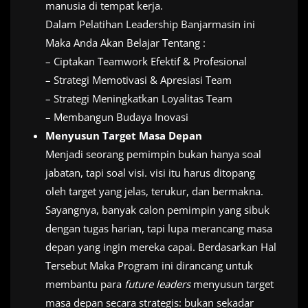
manusia di tempat kerja.
Dalam Pelatihan Leadership Banjarmasin ini
Maka Anda Akan Belajar Tentang :
– Ciptakan Teamwork Efektif & Profesional
– Strategi Memotivasi & Apresiasi Team
– Strategi Meningkatkan Loyalitas Team
– Membangun Budaya Inovasi
Menyusun Target Masa Depan
Menjadi seorang pemimpin bukan hanya soal
jabatan, tapi soal visi. visi itu harus ditopang
oleh target yang jelas, terukur, dan bermakna.
Sayangnya, banyak calon pemimpin yang sibuk
dengan tugas harian, tapi lupa merancang masa
depan yang ingin mereka capai. Berdasarkan Hal
Tersebut Maka Program ini dirancang untuk
membantu para
future leaders
menyusun target
masa depan secara strategis: bukan sekadar