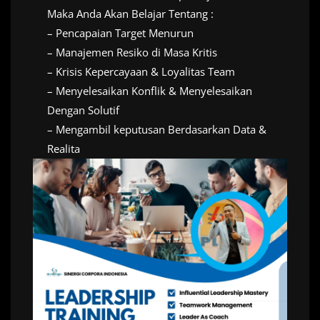
Maka Anda Akan Belajar Tentang :
– Pencapaian Target Menurun
– Manajemen Resiko di Masa Kritis
– Krisis Kepercayaan & Loyalitas Team
– Menyelesaikan Konflik & Menyelesaikan
Dengan Solutif
– Mengambil keputusan Berdasarkan Data &
Realita