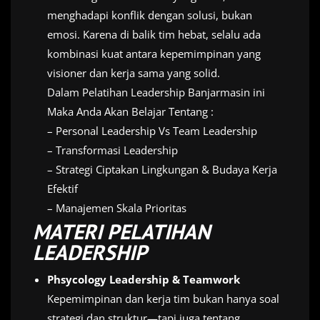
menghadapi konflik dengan solusi, bukan
emosi. Karena di balik tim hebat, selalu ada
kombinasi kuat antara kepemimpinan yang
visioner dan kerja sama yang solid.
Dalam Pelatihan Leadership Banjarmasin ini
Maka Anda Akan Belajar Tentang :
– Personal Leadership Vs Team Leadership
– Transformasi Leadership
– Strategi Ciptakan Lingkungan & Budaya Kerja
Efektif
– Manajemen Skala Prioritas
MATERI PELATIHAN
LEADERSHIP
Phsycology Leadership & Teamwork
Kepemimpinan dan kerja tim bukan hanya soal
strategi dan struktur—tapi juga tentang