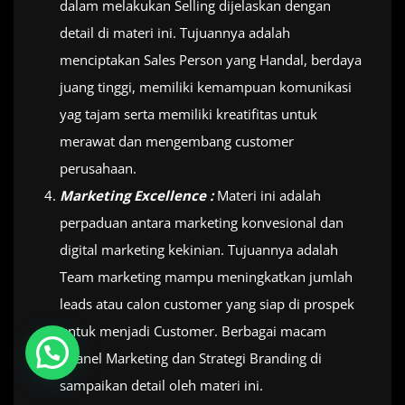
dalam melakukan Selling dijelaskan dengan
detail di materi ini. Tujuannya adalah
menciptakan Sales Person yang Handal, berdaya
juang tinggi, memiliki kemampuan komunikasi
yag tajam serta memiliki kreatifitas untuk
merawat dan mengembang customer
perusahaan.
Marketing Excellence :
Materi ini adalah
perpaduan antara marketing konvesional dan
digital marketing kekinian. Tujuannya adalah
Team marketing mampu meningkatkan jumlah
leads atau calon customer yang siap di prospek
untuk menjadi Customer. Berbagai macam
Chanel Marketing dan Strategi Branding di
sampaikan detail oleh materi ini.