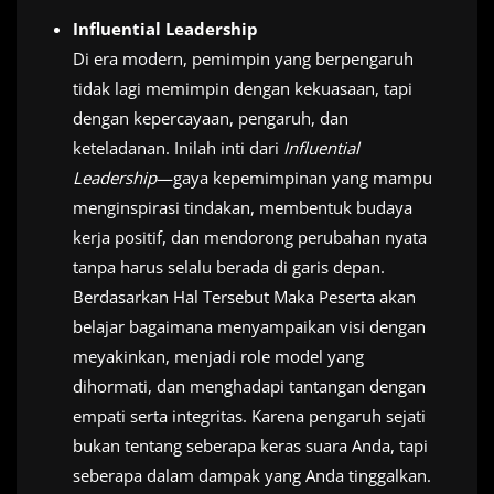
Influential Leadership
Di era modern, pemimpin yang berpengaruh
tidak lagi memimpin dengan kekuasaan, tapi
dengan kepercayaan, pengaruh, dan
keteladanan. Inilah inti dari
Influential
Leadership
—gaya kepemimpinan yang mampu
menginspirasi tindakan, membentuk budaya
kerja positif, dan mendorong perubahan nyata
tanpa harus selalu berada di garis depan.
Berdasarkan Hal Tersebut Maka Peserta akan
belajar bagaimana menyampaikan visi dengan
meyakinkan, menjadi role model yang
dihormati, dan menghadapi tantangan dengan
empati serta integritas. Karena pengaruh sejati
bukan tentang seberapa keras suara Anda, tapi
seberapa dalam dampak yang Anda tinggalkan.