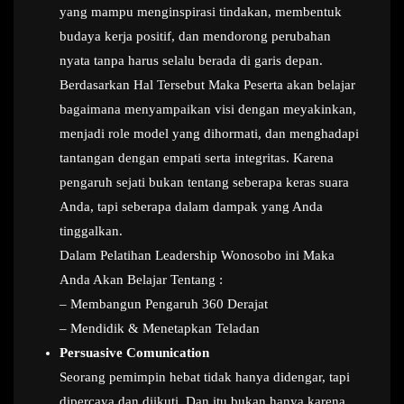
yang mampu menginspirasi tindakan, membentuk
budaya kerja positif, dan mendorong perubahan
nyata tanpa harus selalu berada di garis depan.
Berdasarkan Hal Tersebut Maka Peserta akan belajar
bagaimana menyampaikan visi dengan meyakinkan,
menjadi role model yang dihormati, dan menghadapi
tantangan dengan empati serta integritas. Karena
pengaruh sejati bukan tentang seberapa keras suara
Anda, tapi seberapa dalam dampak yang Anda
tinggalkan.
Dalam Pelatihan Leadership Wonosobo ini Maka
Anda Akan Belajar Tentang :
– Membangun Pengaruh 360 Derajat
– Mendidik & Menetapkan Teladan
Persuasive Comunication
Seorang pemimpin hebat tidak hanya didengar, tapi
dipercaya dan diikuti. Dan itu bukan hanya karena