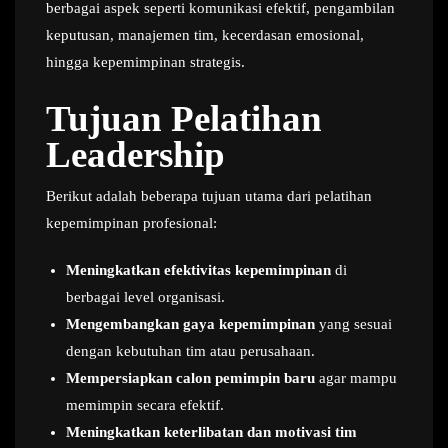
berbagai aspek seperti komunikasi efektif, pengambilan
keputusan, manajemen tim, kecerdasan emosional,
hingga kepemimpinan strategis.
Tujuan Pelatihan
Leadership
Berikut adalah beberapa tujuan utama dari pelatihan
kepemimpinan profesional:
Meningkatkan efektivitas kepemimpinan
di
berbagai level organisasi.
Mengembangkan gaya kepemimpinan
yang sesuai
dengan kebutuhan tim atau perusahaan.
Mempersiapkan calon pemimpin baru
agar mampu
memimpin secara efektif.
Meningkatkan keterlibatan dan motivasi tim