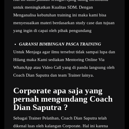
untuk meningkatkan Kualitas SDM. Dengan
Menganalisa kebutuhan training ini maka kami bisa
menyesuaikan materi berdasarkan study case dan tujuan
yang ingin di capai oleh pihak pengundang
GARANSI BIMBINGAN PASCA TRAINING
Untuk Menjaga agar ilmu tersebut tidak sampai lupa dan
Hilang maka Kami sediakan Mentoring Online Via
WhatsApp atau Video Call yang di pandu langsung oleh
Coach Dian Saputra dan team Trainer lainya.
Corporate apa saja yang
pernah mengundang Coach
Dian Saputra ?
Sebagai Trainer Pelatihan, Coach Dian Saputra telah
dikenal luas oleh kalangan Corporate. Hal ini karena