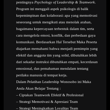
pentingnya
Psychology of Leadership & Teamwork
.
Program ini menggali aspek psikologis di balik
kepemimpinan dan kolaborasi: apa yang memotivasi
seseorang untuk mengikuti atau menolak arahan,
bagaimana kepercayaan terbentuk dalam tim, serta
cara mengelola emosi, konflik, dan perbedaan gaya
komunikasi. Berdasarkan Hal Tersebut Maka Peserta
diajarkan memahami bahwa menjadi pemimpin yang
efektif dan anggota tim yang solid, dibutuhkan lebih
dari sekadar instruksi dibutuhkan empati, kecerdasan
emosional, dan pemahaman mendalam tentang
perilaku manusia di tempat kerja.
Dalam Pelatihan Leadership Wonosobo ini Maka
Anda Akan Belajar Tentang :
– Ciptakan Teamwork Efektif & Profesional
– Strategi Memotivasi & Apresiasi Team
– Strategi Meningkatkan Loyalitas Team