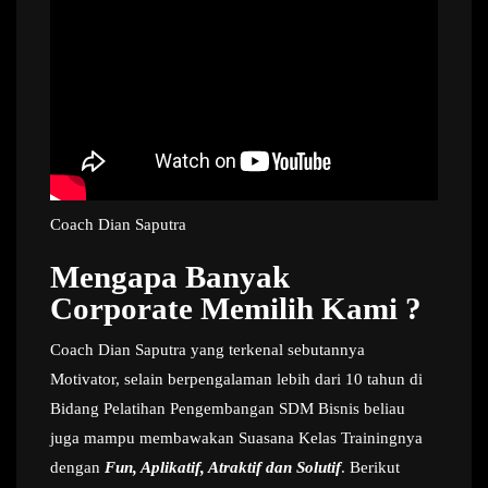
Coach Dian Saputra
Mengapa Banyak
Corporate Memilih Kami ?
Coach Dian Saputra yang terkenal sebutannya
Motivator, selain berpengalaman lebih dari 10 tahun di
Bidang Pelatihan Pengembangan SDM Bisnis beliau
juga mampu membawakan Suasana Kelas Trainingnya
dengan
Fun, Aplikatif, Atraktif dan Solutif
. Berikut