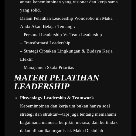
antara kepemimpinan yang visioner dan kerja sama
yang solid.
Dalam Pelatihan Leadership Wonosobo ini Maka
Anda Akan Belajar Tentang :
– Personal Leadership Vs Team Leadership
– Transformasi Leadership
– Strategi Ciptakan Lingkungan & Budaya Kerja
Efektif
– Manajemen Skala Prioritas
MATERI PELATIHAN
LEADERSHIP
Phsycology Leadership & Teamwork
Kepemimpinan dan kerja tim bukan hanya soal
strategi dan struktur—tapi juga tentang memahami
bagaimana manusia berpikir, merasa, dan bertindak
dalam dinamika organisasi. Maka Di sinilah