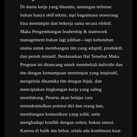
Di dunia kerja yang dinamis, tantangan terbesar
bukan hanya
skill
teknis, tapi bagaimana seseorang
bisa memimpin dan bekerja sama secara efektif.
Maka Pengembangan leadership & teamwork
management bukan lagi pilihan—tapi kebutuhan
utama untuk membangun tim yang adaptif, produktif,
dan penuh inisiatif. Berdasarkan Hal Tersebut Maka
Program ini dirancang untuk membekali individu dan
tim dengan kemampuan memimpin yang inspiratif,
mengelola dinamika tim dengan bijak, dan
menciptakan lingkungan kerja yang saling
mendukung. Peserta akan belajar cara
memaksimalkan potensi diri dan orang lain,
membangun komunikasi yang solid, serta
menghadapi konflik dengan solusi, bukan emosi.
Karena di balik tim hebat, selalu ada kombinasi kuat