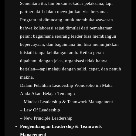
Sementara itu, tim bukan sekadar pelaksana, tapi
partner aktif dalam mewujudkan visi bersama.
Program ini dirancang untuk membuka wawasan
bahwa kolaborasi sejati dimulai dari pemahaman
peran: bagaimana seorang leader bisa membangun
kepercayaan, dan bagaimana tim bisa menunjukkan
inisiatif tanpa kehilangan arah. Ketika peran
dipahami dengan jelas, organisasi tidak hanya
berjalan—tapi melaju dengan solid, cepat, dan penuh
makna.
Dalam Pelatihan Leadership Wonosobo ini Maka
Anda Akan Belajar Tentang :
– Mindset Leadership & Teamwork Management
– Law Of Leadership
– New Principle Leadership
Pengembangan Leadership & Teamwork
Management