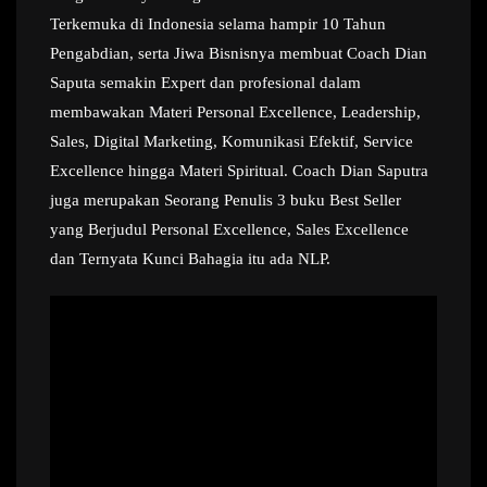
Terkemuka di Indonesia selama hampir 10 Tahun
Pengabdian, serta Jiwa Bisnisnya membuat Coach Dian
Saputa semakin Expert dan profesional dalam
membawakan Materi Personal Excellence, Leadership,
Sales, Digital Marketing, Komunikasi Efektif, Service
Excellence hingga Materi Spiritual. Coach Dian Saputra
juga merupakan Seorang Penulis 3 buku Best Seller
yang Berjudul Personal Excellence, Sales Excellence
dan Ternyata Kunci Bahagia itu ada NLP.