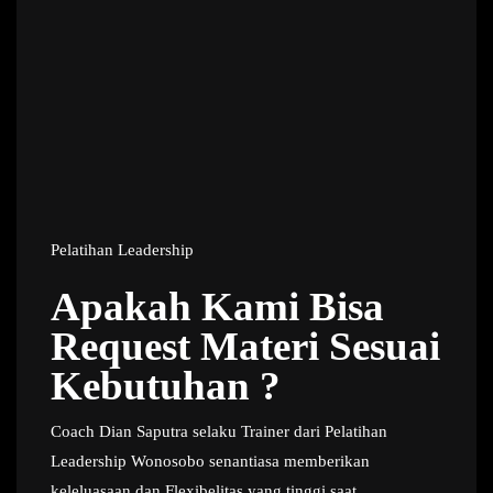
Pelatihan Leadership
Apakah Kami Bisa
Request Materi Sesuai
Kebutuhan ?
Coach Dian Saputra selaku Trainer dari Pelatihan
Leadership Wonosobo senantiasa memberikan
keleluasaan dan Flexibelitas yang tinggi saat