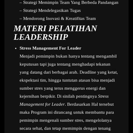
– Strategi Memimpin Team Yang Berbeda Pandangan
– Strategi Mendelegasikan Tugas
– Mendorong Inovasi & Kreatifitas Team
MATERI PELATIHAN
LEADERSHIP
Stress Management For Leader
Menjadi pemimpin bukan hanya tentang mengambil
keputusan tapi juga tentang menghadapi tekanan
yang datang dari berbagai arah. Deadline yang ketat,
ekspektasi tim, hingga tuntutan atasan bisa menjadi
sumber stres yang terus menggerus energi dan
kejernihan berpikir. Di sinilah pentingnya
Stress
Management for Leader
. Berdasarkan Hal tersebut
maka Program ini dirancang untuk membantu para
pemimpin mengenali sumber stres, mengelolanya
secara sehat, dan tetap memimpin dengan tenang