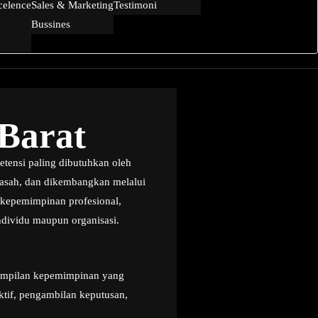
celence
Sales & Marketing
Testimoni
Bussines
 Barat
tensi paling dibutuhkan oleh
diasah, dan dikembangkan melalui
n kepemimpinan profesional,
ndividu maupun organisasi.
rampilan kepemimpinan yang
ktif, pengambilan keputusan,