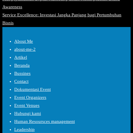
Awareness
Service Excellence: Investasi Jangka Panjang bagi Pertumbuhan
Bisnis
About Me
about-me-2
Artikel
Beranda
Bussines
Contact
Dokumentasi Event
Event Organizers
Event Venues
Hubungi kami
Human Resoursces management
Leadership