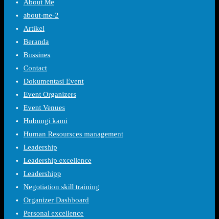
About Me
about-me-2
Artikel
Beranda
Bussines
Contact
Dokumentasi Event
Event Organizers
Event Venues
Hubungi kami
Human Resoursces management
Leadership
Leadership excellence
Leadershipp
Negotiation skill training
Organizer Dashboard
Personal excellence