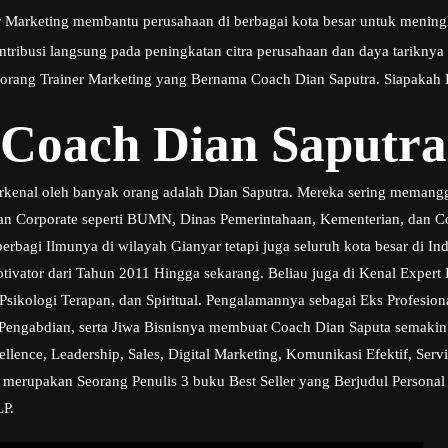
er Marketing membantu perusahaan di berbagai kota besar untuk menin
ntribusi langsung pada peningkatan citra perusahaan dan daya tariknya 
seorang Trainer Marketing yang Bernama Coach Dian Saputra. Siapakah 
 Coach Dian Saputra
erkenal oleh banyak orang adalah Dian Saputra. Mereka sering memang
ngan Corporate seperti BUMN, Dinas Pemerintahaan, Kementerian, dan C
erbagi Ilmunya di wilayah Gianyar tetapi juga seluruh kota besar di In
otivator dari Tahun 2011 Hingga sekarang. Beliau juga di Kenal Exper
sikologi Terapan, dan Spiritual. Pengalamannya sebagai Eks Profesi
Pengabdian, serta Jiwa Bisnisnya membuat Coach Dian Saputa semakin 
ence, Leadership, Sales, Digital Marketing, Komunikasi Efektif, Serv
a merupakan Seorang Penulis 3 buku Best Seller yang Berjudul Personal
LP.