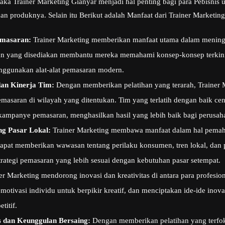
aka Trainer Marketing Gianyar menjadi hal penting bagi para Pebisnis
dan produknya. Selain itu Berikut adalah Manfaat dari Trainer Marketin
emasaran:
Trainer Marketing memberikan manfaat utama dalam meningk
han yang disediakan membantu mereka memahami konsep-konsep terkini
enggunakan alat-alat pemasaran modern.
dan Kinerja Tim:
Dengan memberikan pelatihan yang terarah, Trainer 
pemasaran di wilayah yang ditentukan. Tim yang terlatih dengan baik ce
ampanye pemasaran, menghasilkan hasil yang lebih baik bagi perusah
g Pasar Lokal:
Trainer Marketing membawa manfaat dalam hal pema
dapat memberikan wawasan tentang perilaku konsumen, tren lokal, dan
rategi pemasaran yang lebih sesuai dengan kebutuhan pasar setempat.
er Marketing mendorong inovasi dan kreativitas di antara para profesi
tivasi individu untuk berpikir kreatif, dan menciptakan ide-ide ino
titif.
 dan Keunggulan Bersaing:
Dengan memberikan pelatihan yang terfo