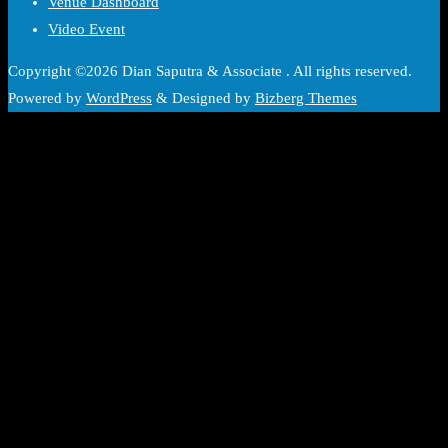
Venue Dashboard
Video Event
Copyright ©2026 Dian Saputra & Associate . All rights reserved.
Powered by
WordPress
&
Designed by
Bizberg Themes