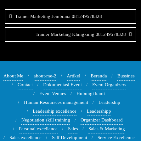
Navigasi
pos
Trainer Marketing Jembrana 081249578328
Trainer Marketing Klungkung 081249578328
About Me
about-me-2
Artikel
Beranda
Bussines
Contact
Dokumentasi Event
Event Organizers
Event Venues
Hubungi kami
Human Resoursces management
Leadership
Leadership excellence
Leadershipp
Negotiation skill training
Organizer Dashboard
Personal excellence
Sales
Sales & Marketing
Sales excellence
Self Development
Service Excellence