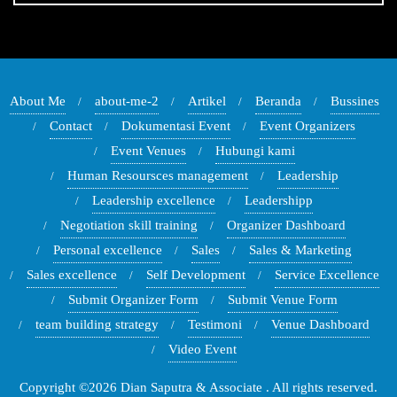
About Me
about-me-2
Artikel
Beranda
Bussines
Contact
Dokumentasi Event
Event Organizers
Event Venues
Hubungi kami
Human Resoursces management
Leadership
Leadership excellence
Leadershipp
Negotiation skill training
Organizer Dashboard
Personal excellence
Sales
Sales & Marketing
Sales excellence
Self Development
Service Excellence
Submit Organizer Form
Submit Venue Form
team building strategy
Testimoni
Venue Dashboard
Video Event
Copyright ©2026 Dian Saputra & Associate . All rights reserved.