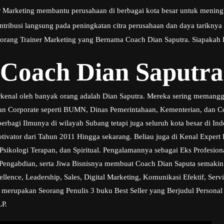
er Marketing membantu perusahaan di berbagai kota besar untuk menin
ntribusi langsung pada peningkatan citra perusahaan dan daya tariknya 
seorang Trainer Marketing yang Bernama Coach Dian Saputra. Siapakah 
 Coach Dian Saputra
rkenal oleh banyak orang adalah Dian Saputra. Mereka sering memangg
ngan Corporate seperti BUMN, Dinas Pemerintahaan, Kementerian, dan C
erbagi Ilmunya di wilayah Subang tetapi juga seluruh kota besar di Ind
otivator dari Tahun 2011 Hingga sekarang. Beliau juga di Kenal Exper
sikologi Terapan, dan Spiritual. Pengalamannya sebagai Eks Profesi
Pengabdian, serta Jiwa Bisnisnya membuat Coach Dian Saputa semakin 
ence, Leadership, Sales, Digital Marketing, Komunikasi Efektif, Serv
a merupakan Seorang Penulis 3 buku Best Seller yang Berjudul Personal
LP.