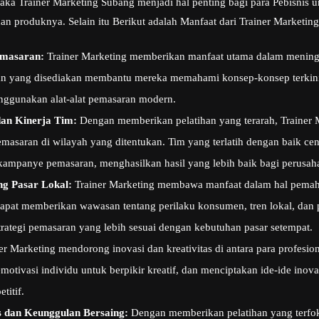
maka Trainer Marketing Subang menjadi hal penting bagi para Pebisnis
dan produknya. Selain itu Berikut adalah Manfaat dari Trainer Marketi
emasaran:
Trainer Marketing memberikan manfaat utama dalam meningk
han yang disediakan membantu mereka memahami konsep-konsep terkini
enggunakan alat-alat pemasaran modern.
dan Kinerja Tim:
Dengan memberikan pelatihan yang terarah, Trainer 
pemasaran di wilayah yang ditentukan. Tim yang terlatih dengan baik ce
ampanye pemasaran, menghasilkan hasil yang lebih baik bagi perusah
g Pasar Lokal:
Trainer Marketing membawa manfaat dalam hal pema
dapat memberikan wawasan tentang perilaku konsumen, tren lokal, dan
rategi pemasaran yang lebih sesuai dengan kebutuhan pasar setempat.
er Marketing mendorong inovasi dan kreativitas di antara para profesi
tivasi individu untuk berpikir kreatif, dan menciptakan ide-ide ino
titif.
 dan Keunggulan Bersaing:
Dengan memberikan pelatihan yang terfo