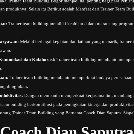
maka Trainer Team Building Bogor menjadi hal penting bagi para Pebis
dan produknya. Selain itu Berikut adalah Manfaat dari Trainer Team Bui
pat:
Trainer team building memiliki keahlian dalam merancang progra
Karyawan:
Melalui berbagai kegiatan dan latihan yang menarik, traine
yawan.
Komunikasi dan Kolaborasi:
Trainer team building membantu memper
m.
aan:
Trainer team building membantu memperkuat budaya perusahaan 
ang diinginkan.
duktivitas:
Dengan membantu memperkuat kerjasama tim, membangun 
 team building berkontribusi pada peningkatan kinerja dan produktivitas
seorang Trainer Team Building yang Bernama Coach Dian Saputra. Siapa
 Coach Dian Saputra