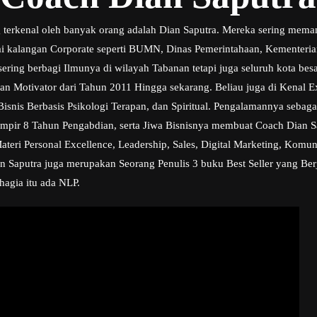
 terkenal oleh banyak orang adalah Dian Saputra. Mereka sering mem
gai kalangan Corporate seperti BUMN, Dinas Pemerintahaan, Kementeria
ring berbagi Ilmunya di wilayah Tabanan tetapi juga seluruh kota besa
 dan Motivator dari Tahun 2011 Hingga sekarang. Beliau juga di Kenal E
is Berbasis Psikologi Terapan, dan Spiritual. Pengalamannya sebaga
mpir 8 Tahun Pengabdian, serta Jiwa Bisnisnya membuat Coach Dian S
ri Personal Excellence, Leadership, Sales, Digital Marketing, Komunik
an Saputra juga merupakan Seorang Penulis 3 buku Best Seller yang Berj
hagia itu ada NLP.