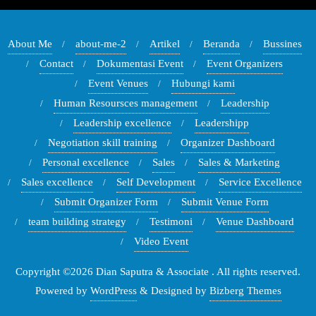
About Me
about-me-2
Artikel
Beranda
Bussines
Contact
Dokumentasi Event
Event Organizers
Event Venues
Hubungi kami
Human Resoursces management
Leadership
Leadership excellence
Leadershipp
Negotiation skill training
Organizer Dashboard
Personal excellence
Sales
Sales & Marketing
Sales excellence
Self Development
Service Excellence
Submit Organizer Form
Submit Venue Form
team building strategy
Testimoni
Venue Dashboard
Video Event
Copyright ©2026 Dian Saputra & Associate . All rights reserved.
Powered by
WordPress
&
Designed by
Bizberg Themes