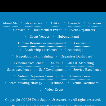
About Me
about-me-2
Artikel
Beranda
Bussines
Contact
Dokumentasi Event
Event Organizers
Event Venues
Hubungi kami
Human Resoursces management
Leadership
Leadership excellence
Leadershipp
Negotiation skill training
Organizer Dashboard
Personal excellence
Sales
Sales & Marketing
Sales excellence
Self Development
Service Excellence
Submit Organizer Form
Submit Venue Form
team building strategy
Testimoni
Venue Dashboard
Video Event
Copyright ©2026 Dian Saputra & Associate . All rights reserved.