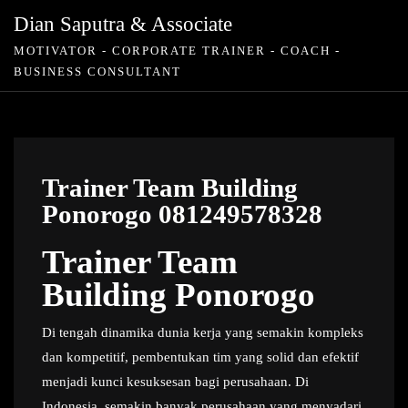
Skip
Dian Saputra & Associate
to
MOTIVATOR - CORPORATE TRAINER - COACH -
content
BUSINESS CONSULTANT
Trainer Team Building
Ponorogo 081249578328
Trainer Team
Building Ponorogo
Di tengah dinamika dunia kerja yang semakin kompleks
dan kompetitif, pembentukan tim yang solid dan efektif
menjadi kunci kesuksesan bagi perusahaan. Di
Indonesia, semakin banyak perusahaan yang menyadari